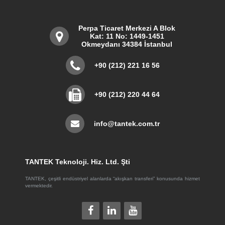
Perpa Ticaret Merkezi A Blok
Kat: 11 No: 1449-1451
Okmeydanı 34384 İstanbul
+90 (212) 221 16 56
+90 (212) 220 44 64
info@tantek.com.tr
TANTEK Teknoloji. Hiz. Ltd. Şti
TANTEK, çeşitli endüstriyel alanlarda “akışkan transferi” konusunda hizmet
vermektedir.