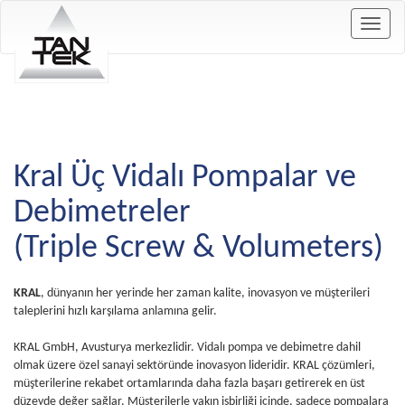
Togg
navig
Kral Üç Vidalı Pompalar ve
Debimetreler
(Triple Screw & Volumeters)
KRAL
, dünyanın her yerinde her zaman kalite, inovasyon ve müşterileri
taleplerini hızlı karşılama anlamına gelir.
KRAL GmbH, Avusturya merkezlidir. Vidalı pompa ve debimetre dahil
olmak üzere özel sanayi sektöründe inovasyon lideridir. KRAL çözümleri,
müşterilerine rekabet ortamlarında daha fazla başarı getirerek en üst
düzeyde değer sağlar. Müşterilerle yakın işbirliği içinde, sadece pompalara