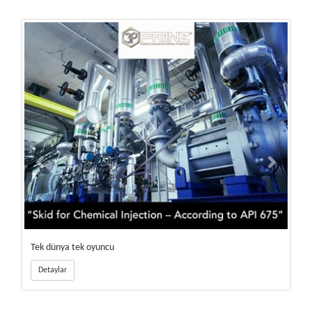
Tek dünya tek oyuncu
İste
Detaylar
De