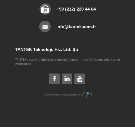
+90 (212) 220 44 64
info@tantek.com.tr
TANTEK Teknoloji. Hiz. Ltd. Şti
TANTEK, çeşitli endüstriyel alanlarda “akışkan transferi” konusunda hizmet
vermektedir.
Tasarım
Mikado
uygulama
BHF ART