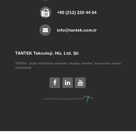
+90 (212) 220 44 64
info@tantek.com.tr
TANTEK Teknoloji. Hiz. Ltd. Şti
TANTEK, çeşitli endüstriyel alanlarda “akışkan transferi” konusunda hizmet
vermektedir.
Tasarım
Mikado
uygulama
BHF ART